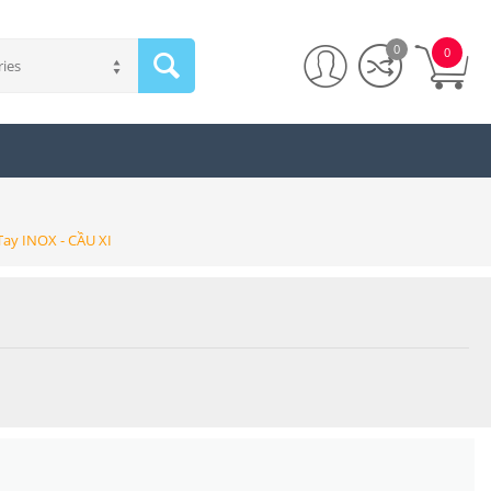
0
0
ries
Tay INOX - CẦU XI