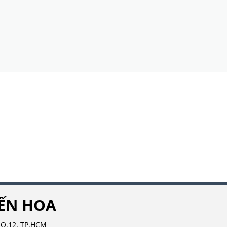
IẾN HOA
, Q.12, TP.HCM