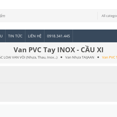
All catego
ỆU
TIN TỨC
LIÊN HỆ
0918.341.445
Van PVC Tay INOX - CẦU XI
C LOẠI VAN VÒI (Nhựa, Thau, Inox...)
Van Nhựa TAIJAAN
Van PVC 