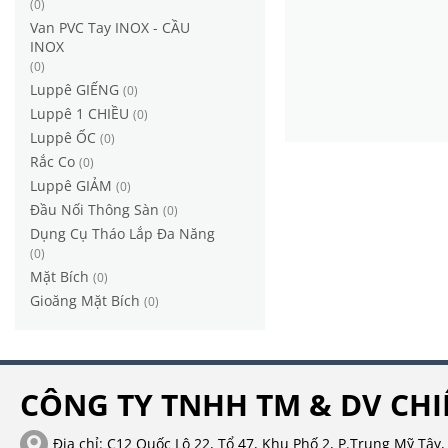
(0)
Van PVC Tay INOX - CẦU
INOX
(0)
Luppê GIẾNG
(0)
Luppê 1 CHIỀU
(0)
Luppê ỐC
(0)
Rắc Co
(0)
Luppê GIẢM
(0)
Đầu Nối Thông Sàn
(0)
Dụng Cụ Tháo Lắp Đa Năng
(0)
Mặt Bích
(0)
Gioăng Mặt Bích
(0)
CÔNG TY TNHH TM & DV CH
Địa chỉ: C12 Quốc Lộ 22, Tổ 47, Khu Phố 2, P.Trung Mỹ Tây