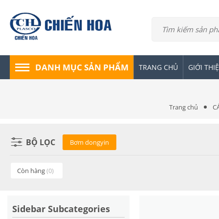
DANH MỤC SẢN PHẨM
TRANG CHỦ
GIỚI THI
Trang chủ
CÁ
BỘ LỌC
Bơm dongyin
Còn hàng
(0)
Sidebar Subcategories