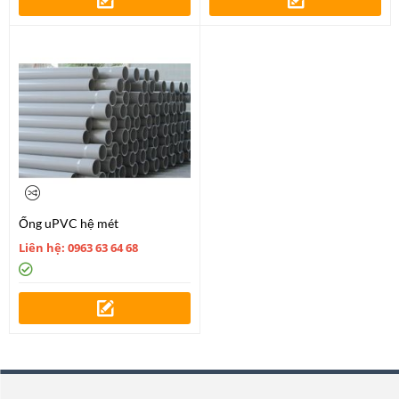
Ống uPVC hệ mét
Liên hệ: 0963 63 64 68