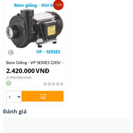
-12%
Bơm Giếng - VP SERIES 220V -
380V
2.420.000
VNĐ
2.750.000
VNĐ
Đánh giá